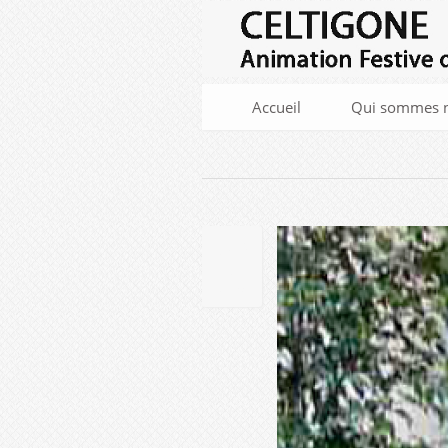
Accueil
Qui sommes n
29
AOûT
2018