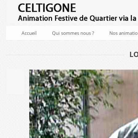
Accueil
Qui sommes nous ?
Nos animatio
L
29
AOûT
2018