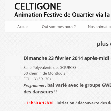
Accueil
Qui sommes nous ?
Nos animatio
plus 
Dimanche 23 février 2014 après-mi
27
Salle Polyvalente des SOURCES
JUIL
2013
50 chemin de Montlouis
ECULLY (69130)
b
al varié
avec le groupe G
Programme :
des danseurs !!
–
11
h30 à 12h30
:
initiation / découverte des d