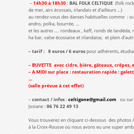
–
14h30 à 18h30
:
BAL FOLK CELTIQUE
(folk roc
de mer, airs écossais, irlandais et d’ailleurs …)
au rendez-vous des danses habituelles comme : scott
andro, polka, bourrée, …
et les autres …. rondeaux , keff, ronds de landéda, 
ha bar, valse écossaise et irlandaise, et plein d’autr
– tarif :
8 euros / 6 euros
pour adhérents, étudiant
– BUVETTE
avec cidre, bière, gâteaux, crêpes,
– A MIDI sur place : restauration rapide : galet
…
(salle prévue à cet effet)
–
contact / infos
:
celtigone@gmail.com
ou sur 
Josiane :
06 76 22 49 13
Vous trouverez en cliquant ci-dessous des photos /
à la Croix-Rousse où nous avons eu une super amb