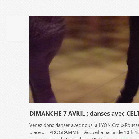
20
AVR
2019
DIMANCHE 7 AVRIL : danses avec CE
Venez donc danser avec nous à LYON Croix-Rousse 
place … PROGRAMME : Accueil à partir de 10 h 