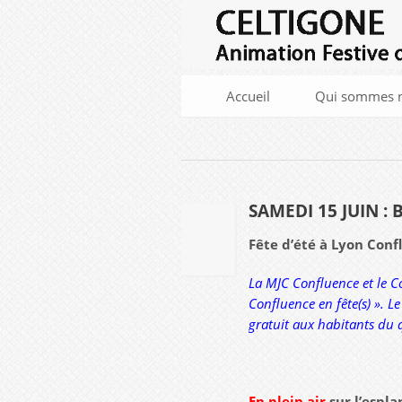
Accueil
Qui sommes n
SAMEDI 15 JUIN : 
02
Fête d’été à Lyon Conf
MAI
2019
La MJC Confluence et le Co
Confluence en fête(s) ».
Le
gratuit aux habitants du 
En plein air
sur l’espl