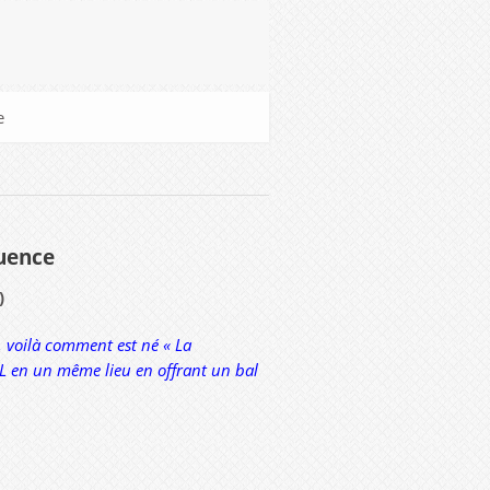
e
luence
l)
, voilà comment est né « La
 CIL en un même lieu en offrant un bal