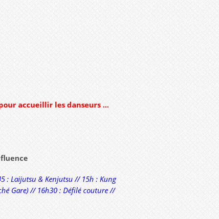
 pour accueillir les danseurs …
onfluence
5 : Laijutsu & Kenjutsu // 15h : Kung
é Gare) // 16h30 : Défilé couture //