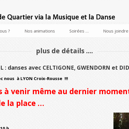
ous ?
Nos animations
Soirées …
Nous joindre
plus de détails ....
L : danses avec CELTIGONE, GWENDORN et DI
c nous à LYON Croix-Rousse !!!
as à venir même au dernier moment
e la place …
 10 h