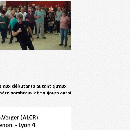
diminuer
le
volume.
es aux débutants autant qu’aux
père nombreux et toujours aussi