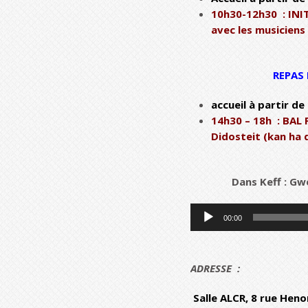
10h30-12h30 : IN
avec les musicien
REPAS 
accueil à partir de
14h30 – 18h : BAL
Didosteit (kan ha 
Dans Keff : Gw
Lecteur
00:00
audio
ADRESSE :
Salle ALCR, 8 rue Heno