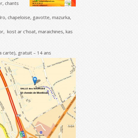
r, chants
dro, chapeloise, gavotte, mazurka,
r, kost ar c’hoat, maraichines, kas
 carte), gratuit – 14 ans