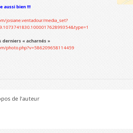
e aussi bien !!!
om/josiane.ventadour/media_set?
9.1073741830.100001762899354&type=1
les derniers « acharnés »
com/photo.php?v=586209658114459
opos de l'auteur