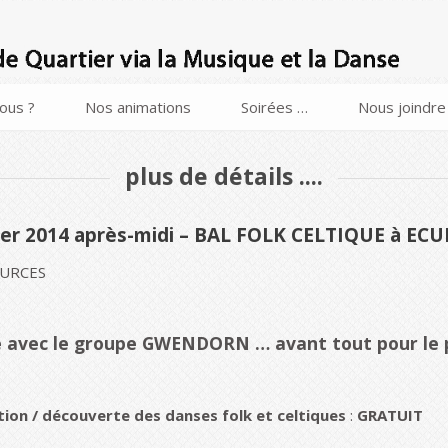
ous ?
Nos animations
Soirées …
Nous joindre
plus de détails ....
ier 2014 après-midi – BAL FOLK CELTIQUE à E
SOURCES
é
avec le groupe GWENDORN …
avant tout pour le p
ation / découverte des danses folk et celtiques
:
G
RATUIT