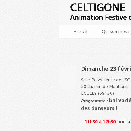
Accueil
Qui sommes n
Dimanche 23 févr
27
Salle Polyvalente des 
JUIL
2013
50 chemin de Montlouis
ECULLY (69130)
b
al vari
Programme :
des danseurs !!
–
11
h30 à 12h30
:
initi