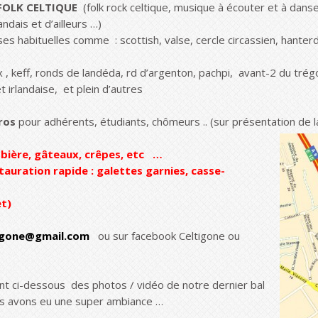
FOLK CELTIQUE
(folk rock celtique, musique à écouter et à danse
andais et d’ailleurs …)
s habituelles comme : scottish, valse, cercle circassien, hanter
 , keff, ronds de landéda, rd d’argenton, pachpi, avant-2 du trégo
t irlandaise, et plein d’autres
ros
pour adhérents, étudiants, chômeurs .. (sur présentation de la
 bière, gâteaux, crêpes, etc …
stauration rapide : galettes garnies,
casse-
ffet)
igone@gmail.com
ou sur facebook Celtigone ou
nt ci-dessous des photos / vidéo de notre dernier bal
us avons eu une super ambiance …