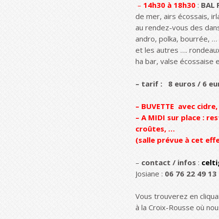
–
14h30 à 18h30
:
BAL 
de mer, airs écossais, irl
au rendez-vous des danse
andro, polka, bourrée, …
et les autres …. rondeaux
ha bar, valse écossaise e
– tarif :
8 euros / 6 eu
– BUVETTE
avec cidre,
– A MIDI sur place : re
croûtes, …
(salle prévue à cet e
–
contact / infos
:
celt
Josiane :
06 76 22 49 13
Vous trouverez en cliqua
à la Croix-Rousse où no